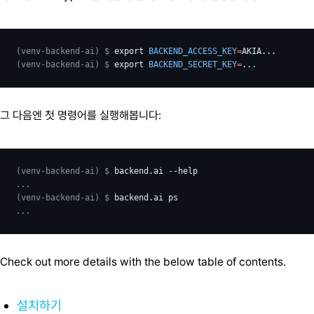
(venv-backend-ai)
$ 
export
BACKEND_ACCESS_KEY
=
(venv-backend-ai)
$ 
export
BACKEND_SECRET_KEY
=
그 다음엔 첫 명령어를 실행해봅니다:
(venv-backend-ai)
$ 
backend.ai
...
(venv-backend-ai)
$ 
backend.ai
...
Check out more details with the below table of contents.
설치하기