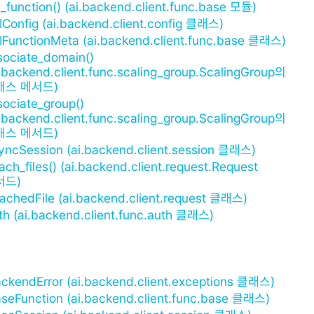
i_function() (ai.backend.client.func.base 모듈)
IConfig (ai.backend.client.config 클래스)
IFunctionMeta (ai.backend.client.func.base 클래스)
sociate_domain()
i.backend.client.func.scaling_group.ScalingGroup의
래스 메서드)
sociate_group()
i.backend.client.func.scaling_group.ScalingGroup의
래스 메서드)
yncSession (ai.backend.client.session 클래스)
ach_files() (ai.backend.client.request.Request
서드)
tachedFile (ai.backend.client.request 클래스)
th (ai.backend.client.func.auth 클래스)
ckendError (ai.backend.client.exceptions 클래스)
seFunction (ai.backend.client.func.base 클래스)