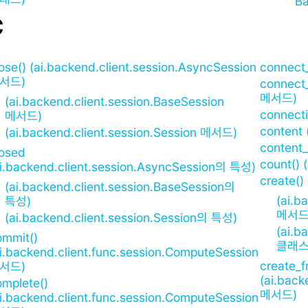
Ba
C
ose() (ai.backend.client.session.AsyncSession
connect_
서드)
connect_
메서드)
(ai.backend.client.session.BaseSession
connecti
메서드)
content 
(ai.backend.client.session.Session 메서드)
content_
losed
count() 
ai.backend.client.session.AsyncSession의 특성)
create(
(ai.backend.client.session.BaseSession의
(ai.b
특성)
메서드
(ai.backend.client.session.Session의 특성)
(ai.b
ommit()
클래스
ai.backend.client.func.session.ComputeSession
create_f
서드)
(ai.bac
omplete()
메서드)
ai.backend.client.func.session.ComputeSession