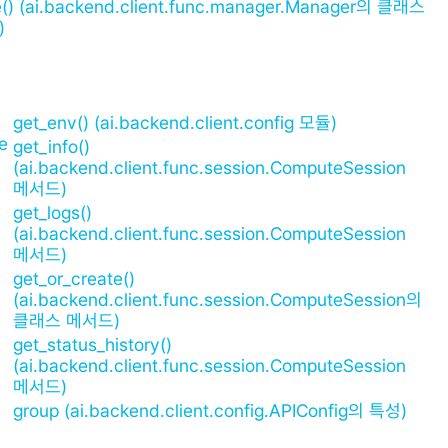
e() (ai.backend.client.func.manager.Manager의 클래스
)
get_env() (ai.backend.client.config 모듈)
e
get_info()
(ai.backend.client.func.session.ComputeSession
메서드)
get_logs()
(ai.backend.client.func.session.ComputeSession
메서드)
get_or_create()
(ai.backend.client.func.session.ComputeSession의
클래스 메서드)
get_status_history()
(ai.backend.client.func.session.ComputeSession
메서드)
group (ai.backend.client.config.APIConfig의 특성)