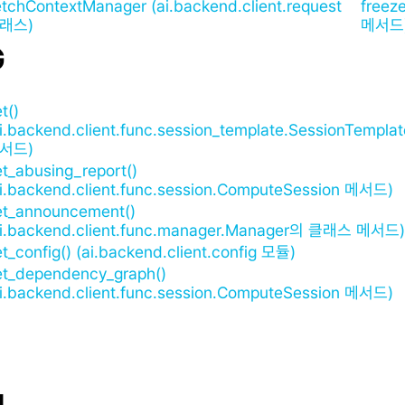
etchContextManager (ai.backend.client.request
freez
래스)
메서드
G
t()
i.backend.client.func.session_template.SessionTemplat
서드)
t_abusing_report()
ai.backend.client.func.session.ComputeSession 메서드)
et_announcement()
ai.backend.client.func.manager.Manager의 클래스 메서드)
t_config() (ai.backend.client.config 모듈)
et_dependency_graph()
ai.backend.client.func.session.ComputeSession 메서드)