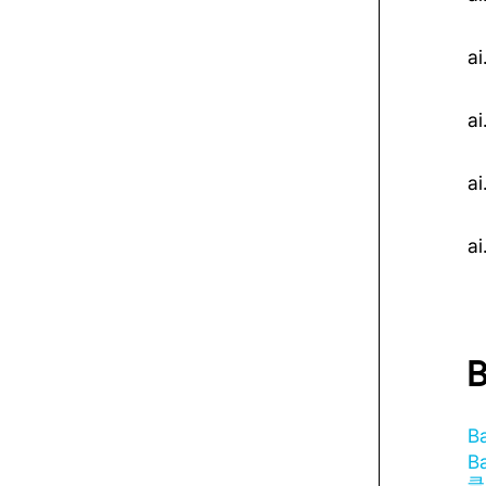
ai
ai
ai
a
B
Ba
클