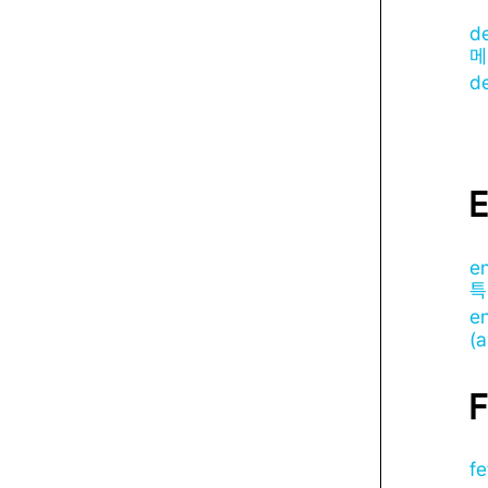
de
메
d
E
en
특
e
(
F
f