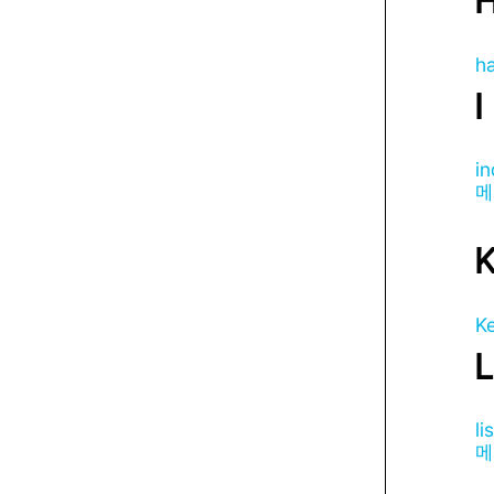
h
I
in
메
K
L
li
메