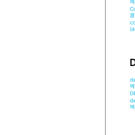
메
C
클
co
(
d
메
D
d
메