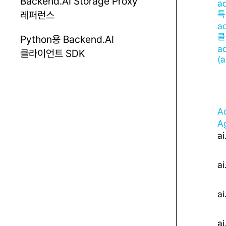
Backend.AI Storage Proxy
a
특
레퍼런스
ac
클
Python용 Backend.AI
a
클라이언트 SDK
(
A
A
ai
ai
ai
ai