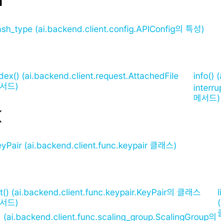
H
ash_type (ai.backend.client.config.APIConfig의 특성)
dex() (ai.backend.client.request.AttachedFile
info()
서드)
interr
메서드)
K
eyPair (ai.backend.client.func.keypair 클래스)
st() (ai.backend.client.func.keypair.KeyPair의 클래스
서드)
(ai.backend.client.func.scaling_group.ScalingGroup의