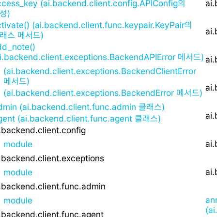
ccess_key (ai.backend.client.config.APIConfig의
ai
성)
tivate() (ai.backend.client.func.keypair.KeyPair의
ai
래스 메서드)
dd_note()
ai.backend.client.exceptions.BackendAPIError 메서드)
ai
(ai.backend.client.exceptions.BackendClientError
메서드)
ai
(ai.backend.client.exceptions.BackendError 메서드)
dmin (ai.backend.client.func.admin 클래스)
ai
gent (ai.backend.client.func.agent 클래스)
.backend.client.config
ai
module
.backend.client.exceptions
ai
module
.backend.client.func.admin
an
module
(a
.backend.client.func.agent