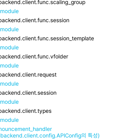
.backend.client.func.scaling_group
module
.backend.client.func.session
module
.backend.client.func.session_template
module
.backend.client.func.vfolder
module
.backend.client.request
module
.backend.client.session
module
.backend.client.types
module
nouncement_handler
i.backend.client.config.APIConfig의 특성)