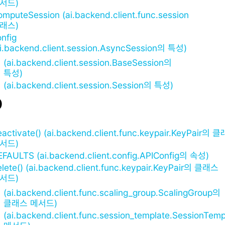
서드)
omputeSession (ai.backend.client.func.session
래스)
nfig
ai.backend.client.session.AsyncSession의 특성)
(ai.backend.client.session.BaseSession의
특성)
(ai.backend.client.session.Session의 특성)
D
eactivate() (ai.backend.client.func.keypair.KeyPair의 
서드)
EFAULTS (ai.backend.client.config.APIConfig의 속성)
elete() (ai.backend.client.func.keypair.KeyPair의 클래스
서드)
(ai.backend.client.func.scaling_group.ScalingGroup의
클래스 메서드)
(ai.backend.client.func.session_template.SessionTemp