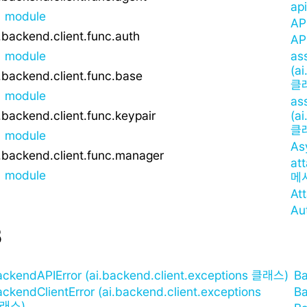
ap
module
AP
.backend.client.func.auth
AP
module
as
(a
.backend.client.func.base
클
module
as
.backend.client.func.keypair
(a
클
module
As
i.backend.client.func.manager
att
module
메
At
Au
B
ackendAPIError (ai.backend.client.exceptions 클래스)
Ba
ckendClientError (ai.backend.client.exceptions
Ba
래스)