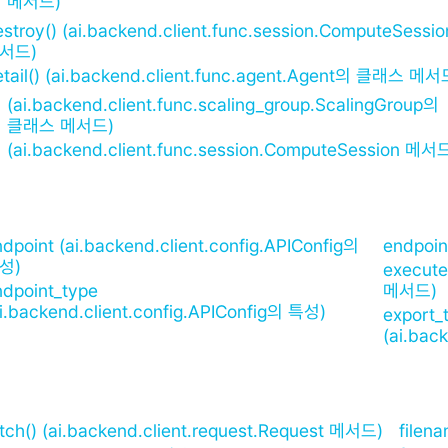
메서드)
stroy() (ai.backend.client.func.session.ComputeSessio
서드)
etail() (ai.backend.client.func.agent.Agent의 클래스 메서
(ai.backend.client.func.scaling_group.ScalingGroup의
클래스 메서드)
(ai.backend.client.func.session.ComputeSession 메서
dpoint (ai.backend.client.config.APIConfig의
endpoin
성)
execute
ndpoint_type
메서드)
ai.backend.client.config.APIConfig의 특성)
export_
(ai.bac
etch() (ai.backend.client.request.Request 메서드)
filen