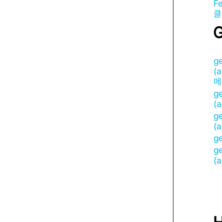
F
클
ge
(a
메
ge
(
g
(
ge
g
(