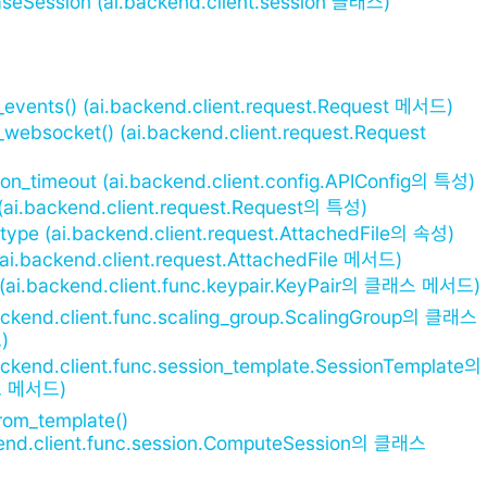
seSession (ai.backend.client.session 클래스)
events() (ai.backend.client.request.Request 메서드)
websocket() (ai.backend.client.request.Request
on_timeout (ai.backend.client.config.APIConfig의 특성)
(ai.backend.client.request.Request의 특성)
type (ai.backend.client.request.AttachedFile의 속성)
(ai.backend.client.request.AttachedFile 메서드)
) (ai.backend.client.func.keypair.KeyPair의 클래스 메서드)
ackend.client.func.scaling_group.ScalingGroup의 클래스
)
ackend.client.func.session_template.SessionTemplate의
 메서드)
rom_template()
kend.client.func.session.ComputeSession의 클래스