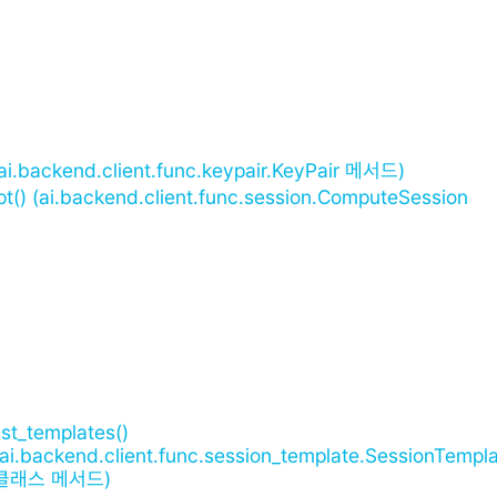
 (ai.backend.client.func.keypair.KeyPair 메서드)
upt() (ai.backend.client.func.session.ComputeSession
list_templates()
(ai.backend.client.func.session_template.SessionTempl
클래스 메서드)