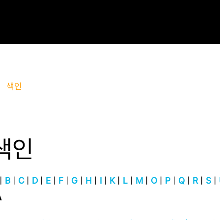
색인
색인
|
B
|
C
|
D
|
E
|
F
|
G
|
H
|
I
|
K
|
L
|
M
|
O
|
P
|
Q
|
R
|
S
|
A