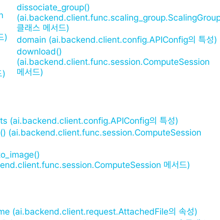
dissociate_group()
n
(ai.backend.client.func.scaling_group.ScalingGro
클래스 메서드)
드)
domain (ai.backend.client.config.APIConfig의 특성)
download()
(ai.backend.client.func.session.ComputeSession
메서드)
드)
ts (ai.backend.client.config.APIConfig의 특성)
() (ai.backend.client.func.session.ComputeSession
to_image()
kend.client.func.session.ComputeSession 메서드)
ame (ai.backend.client.request.AttachedFile의 속성)